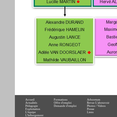
Accueil
Formations
Arboretum
Actualités
Offre d'emploi
Revue L'abreuvoir
Pédagogie
Demande d'emploi
Photos / Videos
Exploitation
Presse
L'équipe
Liens
L'hébergement