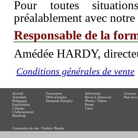
Pour toutes situatio
préalablement avec notre
Responsable de la for
Amédée HARDY, directeur
Conditions générales de vente
Accueil
Formations
Arboretum
Contacts
Actualités
Offre d'emploi
Revue L'abreuvoir
Plan d'acc
Pédagogie
Demande d'emploi
Photos / Videos
Exploitation
Presse
L'équipe
Liens
L'hébergement
Handicap
Conception du site : Frédéric Baudry