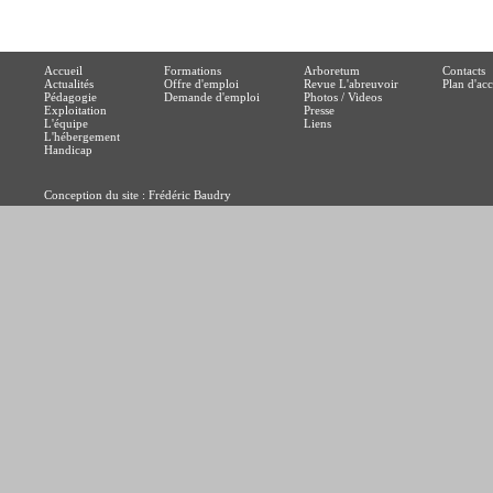
Accueil
Formations
Arboretum
Contacts
Actualités
Offre d'emploi
Revue L'abreuvoir
Plan d'acc
Pédagogie
Demande d'emploi
Photos / Videos
Exploitation
Presse
L'équipe
Liens
L'hébergement
Handicap
Conception du site : Frédéric Baudry